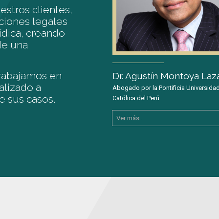
stros clientes,
uciones legales
ídica, creando
de una
trabajamos en
Dr. Agustín Montoya Laz
alizado a
Abogado por la Pontificia Universida
e sus casos.
Católica del Perú
Ver más...